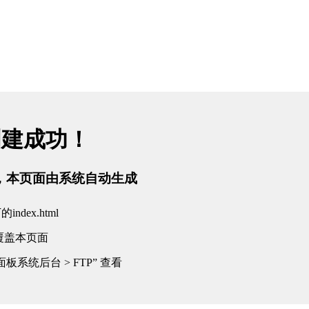
网站首页
关于我们
产品中心
行业应用
行业应用