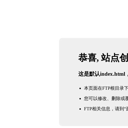
你好！欢迎访问雷火·竞技(中国) - 亚洲电竞先驱！
网站地图
雷火·竞技(中国) - 亚洲电竞先驱