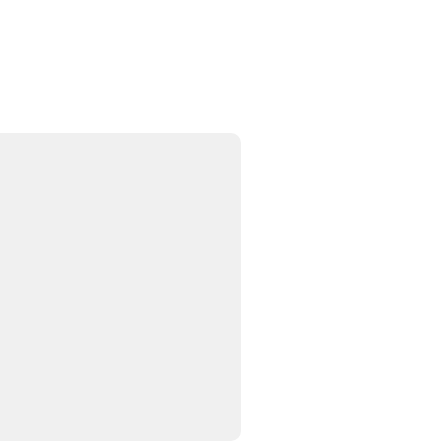
全国咨询
新闻资讯
联系我们
111 0000