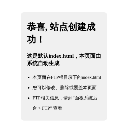
网站地图
雷火·竞技(中国) - 亚洲电竞先驱
☰
石油
化工
电力
核电军工
水利水务
氧化铝
冶金钢铁
煤化工
船舶
核电军工